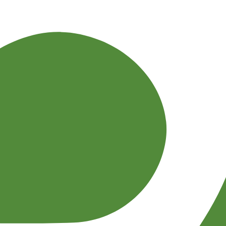
る」アプリ
たようせい
もあるぞ
いかた