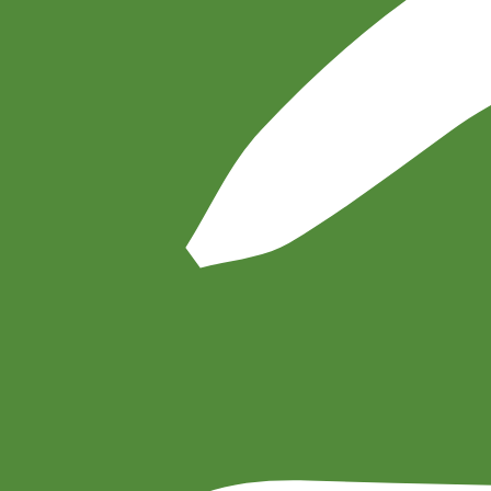
なぜ、もマップ？
「藻場要
もばってなに？
せいぶつ
きこうへんどう
ほかに
いそやけ
つか